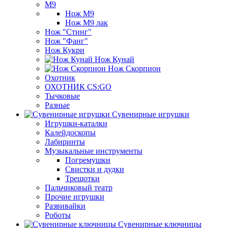
М9
Нож М9
Нож М9 лак
Нож "Стинг"
Нож "Фанг"
Нож Кукри
Нож Кунай
Нож Скорпион
Охотник
ОХОТНИК CS:GO
Тычковые
Разные
Сувенирные игрушки
Игрушки-каталки
Калейдоскопы
Лабиринты
Музыкальные инструменты
Погремушки
Свистки и дудки
Трещотки
Пальчиковый театр
Прочие игрушки
Развивайки
Роботы
Сувенирные ключницы