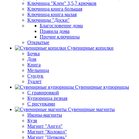
Ключница "Клен" 3,5,7 крючков
Ключница книга большая
Ключница книга малая
Ключницы "Доски"
Благословение дома
Правила дома
Прочие ключницы
Открытые
Сувенирные копилки
Бочка
Дом
Книга
Мельница
Сундук
Туалет
Сувенирные купюрницы
C гравировкой
Купюрница резная
С рисунками
Сувенирные магниты
Иконы-магниты
Кузя
Магнит "Ангел"
Магнит "Колокол"
Магнит "Церковь"