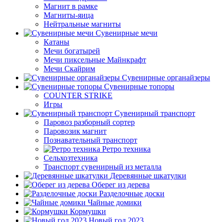
Магнит в рамке
Магниты-яица
Нейтральные магниты
Сувенирные мечи
Катаны
Мечи богатырей
Мечи пиксельные Майнкрафт
Мечи Скайрим
Сувенирные органайзеры
Сувенирные топоры
COUNTER STRIKE
Игры
Сувенирный транспорт
Паровоз разборный сортер
Паровозик магнит
Познавательный транспорт
Ретро техника
Сельхозтехника
Транспорт сувенирный из металла
Деревянные шкатулки
Оберег из дерева
Разделочные доски
Чайные домики
Кормушки
Новый год 2023