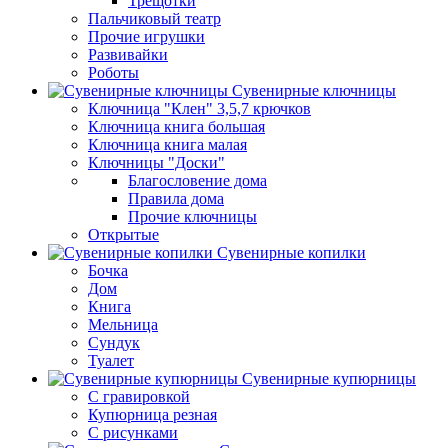
Трещотки
Пальчиковый театр
Прочие игрушки
Развивайки
Роботы
Сувенирные ключницы
Ключница "Клен" 3,5,7 крючков
Ключница книга большая
Ключница книга малая
Ключницы "Доски"
Благословение дома
Правила дома
Прочие ключницы
Открытые
Сувенирные копилки
Бочка
Дом
Книга
Мельница
Сундук
Туалет
Сувенирные купюрницы
C гравировкой
Купюрница резная
С рисунками