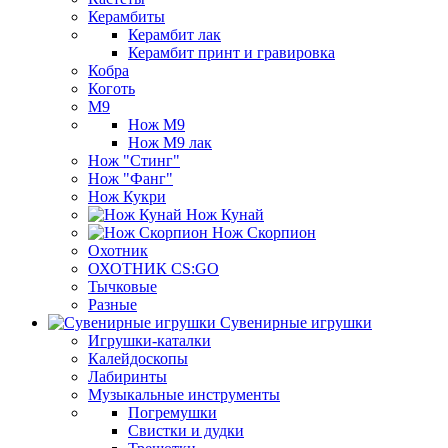
Керамбиты
Керамбит лак
Керамбит принт и гравировка
Кобра
Коготь
М9
Нож М9
Нож М9 лак
Нож "Стинг"
Нож "Фанг"
Нож Кукри
Нож Кунай
Нож Скорпион
Охотник
ОХОТНИК CS:GO
Тычковые
Разные
Сувенирные игрушки
Игрушки-каталки
Калейдоскопы
Лабиринты
Музыкальные инструменты
Погремушки
Свистки и дудки