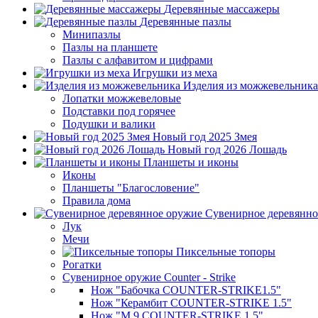
Деревянные массажеры
Деревянные пазлы
Минипазлы
Пазлы на планшете
Пазлы с алфавитом и цифрами
Игрушки из меха
Изделия из можжевельника
Лопатки можжевеловые
Подставки под горячее
Подушки и валики
Новый год 2025 Змея
Новый год 2026 Лошадь
Планшеты и иконы
Иконы
Планшеты "Благословение"
Правила дома
Сувенирное деревянно
Лук
Мечи
Пиксельные топоры
Рогатки
Сувенирное оружие Counter - Strike
Нож "Бабочка COUNTER-STRIKE1.5"
Нож "Керамбит COUNTER-STRIKE 1.5"
Нож "М 9 COUNTER-STRIKE 1.5"