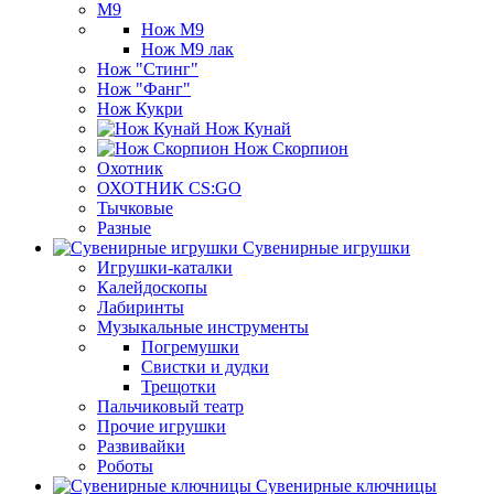
М9
Нож М9
Нож М9 лак
Нож "Стинг"
Нож "Фанг"
Нож Кукри
Нож Кунай
Нож Скорпион
Охотник
ОХОТНИК CS:GO
Тычковые
Разные
Сувенирные игрушки
Игрушки-каталки
Калейдоскопы
Лабиринты
Музыкальные инструменты
Погремушки
Свистки и дудки
Трещотки
Пальчиковый театр
Прочие игрушки
Развивайки
Роботы
Сувенирные ключницы