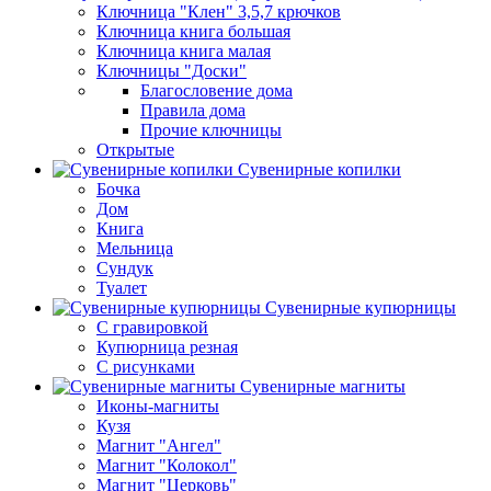
Ключница "Клен" 3,5,7 крючков
Ключница книга большая
Ключница книга малая
Ключницы "Доски"
Благословение дома
Правила дома
Прочие ключницы
Открытые
Сувенирные копилки
Бочка
Дом
Книга
Мельница
Сундук
Туалет
Сувенирные купюрницы
C гравировкой
Купюрница резная
С рисунками
Сувенирные магниты
Иконы-магниты
Кузя
Магнит "Ангел"
Магнит "Колокол"
Магнит "Церковь"