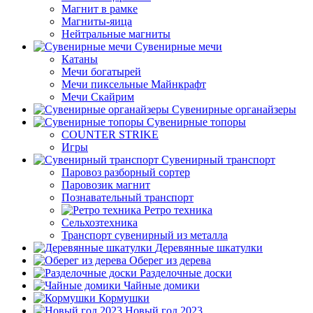
Магнит в рамке
Магниты-яица
Нейтральные магниты
Сувенирные мечи
Катаны
Мечи богатырей
Мечи пиксельные Майнкрафт
Мечи Скайрим
Сувенирные органайзеры
Сувенирные топоры
COUNTER STRIKE
Игры
Сувенирный транспорт
Паровоз разборный сортер
Паровозик магнит
Познавательный транспорт
Ретро техника
Сельхозтехника
Транспорт сувенирный из металла
Деревянные шкатулки
Оберег из дерева
Разделочные доски
Чайные домики
Кормушки
Новый год 2023