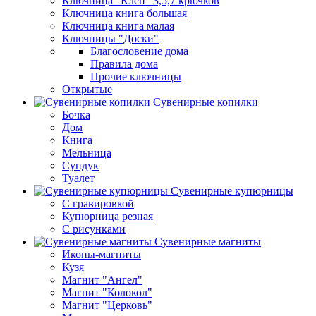
Ключница "Клен" 3,5,7 крючков
Ключница книга большая
Ключница книга малая
Ключницы "Доски"
Благословение дома
Правила дома
Прочие ключницы
Открытые
Сувенирные копилки
Бочка
Дом
Книга
Мельница
Сундук
Туалет
Сувенирные купюрницы
C гравировкой
Купюрница резная
С рисунками
Сувенирные магниты
Иконы-магниты
Кузя
Магнит "Ангел"
Магнит "Колокол"
Магнит "Церковь"