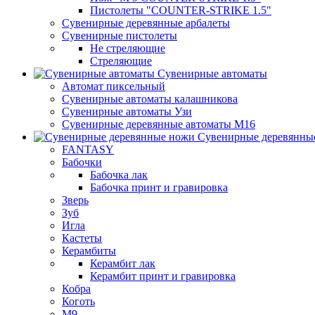
Пистолеты "COUNTER-STRIKE 1.5"
Сувенирные деревянные арбалеты
Сувенирные пистолеты
Не стреляющие
Стреляющие
Сувенирные автоматы
Автомат пиксельный
Сувенирные автоматы калашникова
Сувенирные автоматы Узи
Сувенирные деревянные автоматы М16
Сувенирные деревянны
FANTASY
Бабочки
Бабочка лак
Бабочка принт и гравировка
Зверь
Зуб
Игла
Кастеты
Керамбиты
Керамбит лак
Керамбит принт и гравировка
Кобра
Коготь
М9