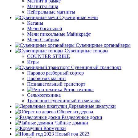
Магнит в рамке
Магниты-яица
Нейтральные магниты
Сувенирные мечи
Катаны
Мечи богатырей
Мечи пиксельные Майнкрафт
Мечи Скайрим
Сувенирные органайзеры
Сувенирные топоры
COUNTER STRIKE
Игры
Сувенирный транспорт
Паровоз разборный сортер
Паровозик магнит
Познавательный транспорт
Ретро техника
Сельхозтехника
Транспорт сувенирный из металла
Деревянные шкатулки
Оберег из дерева
Разделочные доски
Чайные домики
Кормушки
Новый год 2023