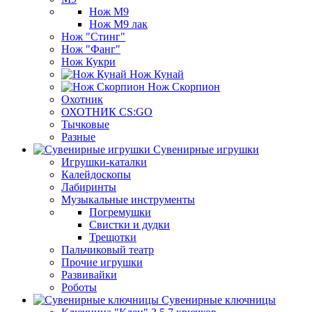
Нож М9
Нож М9 лак
Нож "Стинг"
Нож "Фанг"
Нож Кукри
Нож Кунай
Нож Скорпион
Охотник
ОХОТНИК CS:GO
Тычковые
Разные
Сувенирные игрушки
Игрушки-каталки
Калейдоскопы
Лабиринты
Музыкальные инструменты
Погремушки
Свистки и дудки
Трещотки
Пальчиковый театр
Прочие игрушки
Развивайки
Роботы
Сувенирные ключницы