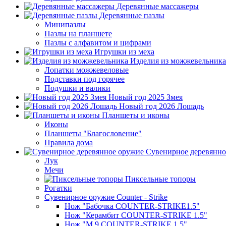
Деревянные массажеры
Деревянные пазлы
Минипазлы
Пазлы на планшете
Пазлы с алфавитом и цифрами
Игрушки из меха
Изделия из можжевельника
Лопатки можжевеловые
Подставки под горячее
Подушки и валики
Новый год 2025 Змея
Новый год 2026 Лошадь
Планшеты и иконы
Иконы
Планшеты "Благословение"
Правила дома
Сувенирное деревянно
Лук
Мечи
Пиксельные топоры
Рогатки
Сувенирное оружие Counter - Strike
Нож "Бабочка COUNTER-STRIKE1.5"
Нож "Керамбит COUNTER-STRIKE 1.5"
Нож "М 9 COUNTER-STRIKE 1.5"