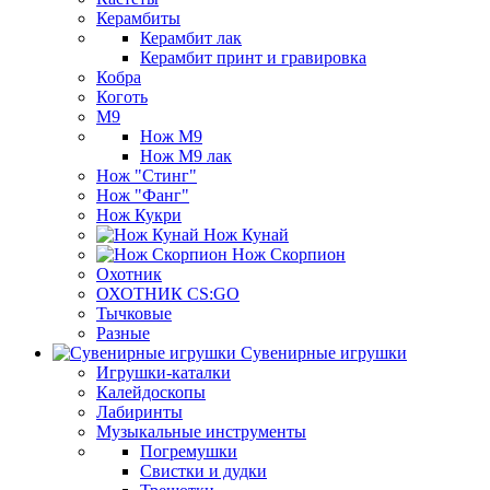
Керамбиты
Керамбит лак
Керамбит принт и гравировка
Кобра
Коготь
М9
Нож М9
Нож М9 лак
Нож "Стинг"
Нож "Фанг"
Нож Кукри
Нож Кунай
Нож Скорпион
Охотник
ОХОТНИК CS:GO
Тычковые
Разные
Сувенирные игрушки
Игрушки-каталки
Калейдоскопы
Лабиринты
Музыкальные инструменты
Погремушки
Свистки и дудки