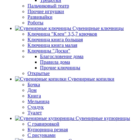
Трещотки
Пальчиковый театр
Прочие игрушки
Развивайки
Роботы
Сувенирные ключницы
Ключница "Клен" 3,5,7 крючков
Ключница книга большая
Ключница книга малая
Ключницы "Доски"
Благословение дома
Правила дома
Прочие ключницы
Открытые
Сувенирные копилки
Бочка
Дом
Книга
Мельница
Сундук
Туалет
Сувенирные купюрницы
C гравировкой
Купюрница резная
С рисунками