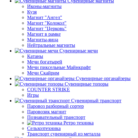
Сувенирные магниты
Иконы-магниты
Кузя
Магнит "Ангел"
Магнит "Колокол"
Магнит "Церковь"
Магнит в рамке
Магниты-яица
Нейтральные магниты
Сувенирные мечи
Катаны
Мечи богатырей
Мечи пиксельные Майнкрафт
Мечи Скайрим
Сувенирные органайзеры
Сувенирные топоры
COUNTER STRIKE
Игры
Сувенирный транспорт
Паровоз разборный сортер
Паровозик магнит
Познавательный транспорт
Ретро техника
Сельхозтехника
Транспорт сувенирный из металла