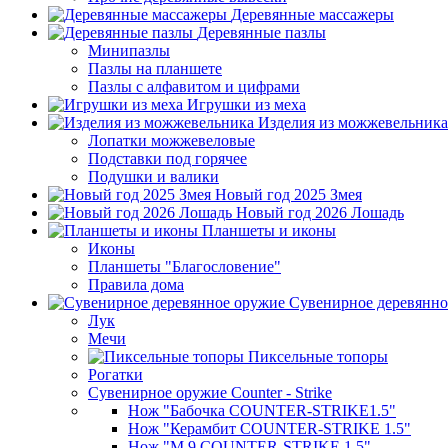
Деревянные массажеры
Деревянные пазлы
Минипазлы
Пазлы на планшете
Пазлы с алфавитом и цифрами
Игрушки из меха
Изделия из можжевельника
Лопатки можжевеловые
Подставки под горячее
Подушки и валики
Новый год 2025 Змея
Новый год 2026 Лошадь
Планшеты и иконы
Иконы
Планшеты "Благословение"
Правила дома
Сувенирное деревянно
Лук
Мечи
Пиксельные топоры
Рогатки
Сувенирное оружие Counter - Strike
Нож "Бабочка COUNTER-STRIKE1.5"
Нож "Керамбит COUNTER-STRIKE 1.5"
Нож "М 9 COUNTER-STRIKE 1.5"