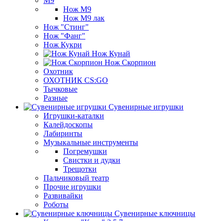
М9
Нож М9
Нож М9 лак
Нож "Стинг"
Нож "Фанг"
Нож Кукри
Нож Кунай
Нож Скорпион
Охотник
ОХОТНИК CS:GO
Тычковые
Разные
Сувенирные игрушки
Игрушки-каталки
Калейдоскопы
Лабиринты
Музыкальные инструменты
Погремушки
Свистки и дудки
Трещотки
Пальчиковый театр
Прочие игрушки
Развивайки
Роботы
Сувенирные ключницы