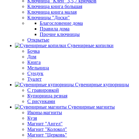
Ключница "Клен" 3,5,7 крючков
Ключница книга большая
Ключница книга малая
Ключницы "Доски"
Благословение дома
Правила дома
Прочие ключницы
Открытые
Сувенирные копилки
Бочка
Дом
Книга
Мельница
Сундук
Туалет
Сувенирные купюрницы
C гравировкой
Купюрница резная
С рисунками
Сувенирные магниты
Иконы-магниты
Кузя
Магнит "Ангел"
Магнит "Колокол"
Магнит "Церковь"