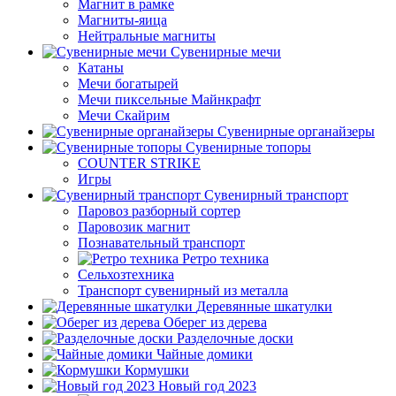
Магнит в рамке
Магниты-яица
Нейтральные магниты
Сувенирные мечи
Катаны
Мечи богатырей
Мечи пиксельные Майнкрафт
Мечи Скайрим
Сувенирные органайзеры
Сувенирные топоры
COUNTER STRIKE
Игры
Сувенирный транспорт
Паровоз разборный сортер
Паровозик магнит
Познавательный транспорт
Ретро техника
Сельхозтехника
Транспорт сувенирный из металла
Деревянные шкатулки
Оберег из дерева
Разделочные доски
Чайные домики
Кормушки
Новый год 2023